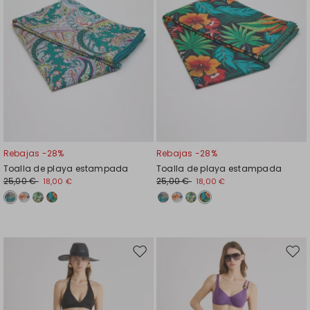
Rebajas -28%
Rebajas -28%
Toalla de playa estampada
Toalla de playa estampada
25,00 €
25,00 €
18,00 €
18,00 €
Mover
Move
en
en
el
el
favoritos
favor