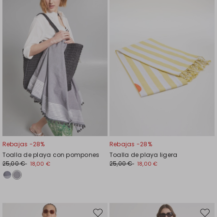
en
en
el
el
favoritos
favor
Rebajas -28%
Rebajas -28%
Toalla de playa con pompones
Toalla de playa ligera
25,00 €
25,00 €
18,00 €
18,00 €
Mover
Move