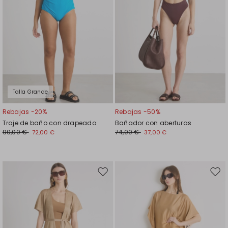
Talla Grande
Rebajas -20%
Rebajas -50%
Traje de baño con drapeado
Bañador con aberturas
90,00 €
74,00 €
72,00 €
37,00 €
Mover
Move
en
en
el
el
favoritos
favor