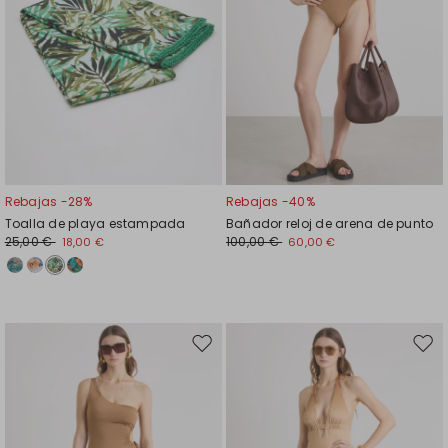
Rebajas -28%
Rebajas -40%
Toalla de playa estampada
Bañador reloj de arena de punto
25,00 €
100,00 €
18,00 €
60,00 €
Mover
Move
en
en
el
el
favoritos
favor