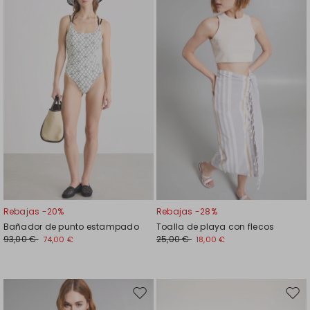
en
en
el
el
favoritos
favor
Rebajas -20%
Rebajas -28%
Bañador de punto estampado
Toalla de playa con flecos
93,00 €
25,00 €
74,00 €
18,00 €
Mover
Move