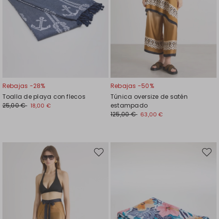
Rebajas -28%
Rebajas -50%
Toalla de playa con flecos
Túnica oversize de satén
25,00 €
estampado
18,00 €
125,00 €
63,00 €
Mover
Move
en
en
el
el
favoritos
favor