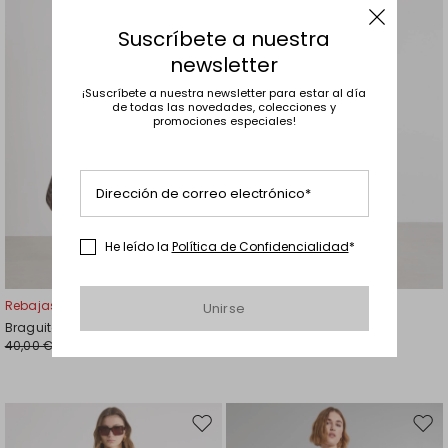
en
en
el
el
Suscríbete a nuestra
favoritos
favor
newsletter
¡Suscríbete a nuestra newsletter para estar al día
de todas las novedades, colecciones y
promociones especiales!
Dirección de correo electrónico*
He leído la
Política de Confidencialidad
*
Rebajas -50%
Rebajas -20%
Unirse
Braguita de bikini de punto
Bañador entero de punto
40,00 €
108,00 €
20,00 €
86,00 €
Mover
Move