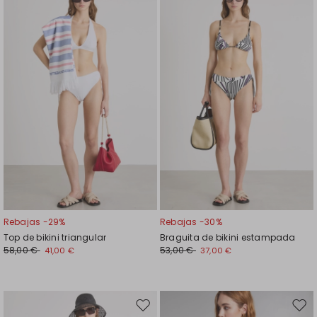
en
en
el
el
favoritos
favor
Rebajas -29%
Rebajas -30%
Top de bikini triangular
Braguita de bikini estampada
58,00 €
53,00 €
41,00 €
37,00 €
Mover
Move