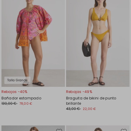
en
en
el
el
favoritos
favor
Talla Grande
Rebajas -40%
Rebajas -49%
Bañador estampado
Braguita de bikini de punto
130,00 €
brillante
78,00 €
43,00 €
22,00 €