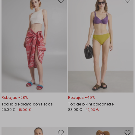
Mover
Move
en
en
el
el
favoritos
favor
Rebajas -28%
Rebajas -49%
Toalla de playa con flecos
Top de bikini balconette
25,00 €
83,00 €
18,00 €
42,00 €