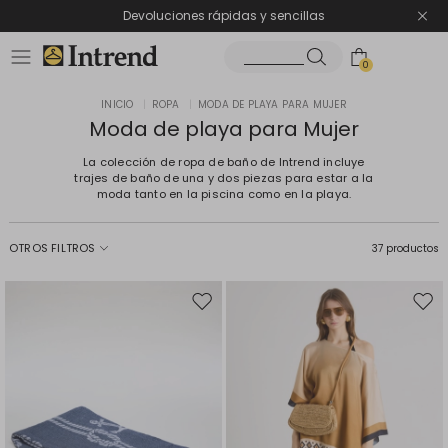
Devoluciones rápidas y sencillas
0
INICIO
|
ROPA
|
MODA DE PLAYA PARA MUJER
Moda de playa para Mujer
La colección de ropa de baño de Intrend incluye
trajes de baño de una y dos piezas para estar a la
moda tanto en la piscina como en la playa.
OTROS FILTROS
37 productos
Mover
Move
en
en
el
el
favoritos
favor