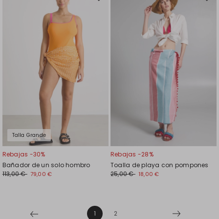
Mover
Move
en
en
el
el
favoritos
favor
Talla Grande
Rebajas -30%
Rebajas -28%
Bañador de un solo hombro
Toalla de playa con pompones
113,00 €
25,00 €
79,00 €
18,00 €
1
2