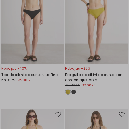
Rebajas -40%
Rebajas -29%
Top de bikini de punto ultrafino
Braguita de bikini de punto con
58,00 €
cordón ajustable
35,00 €
45,00 €
32,00 €
Mover
Move
en
en
el
el