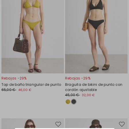
favoritos
favor
Rebajas -29%
Rebajas -29%
Top de baño triangular de punto
Braguita de bikini de punto con
65,00 €
cordón ajustable
46,00 €
45,00 €
32,00 €
Mover
Move