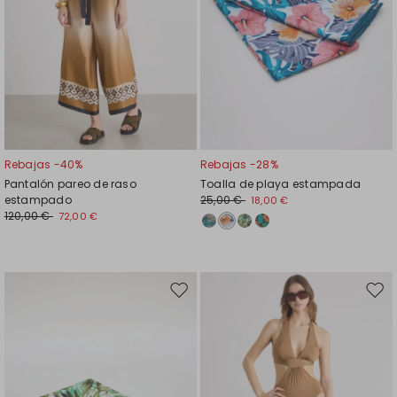
Rebajas -40%
Rebajas -28%
Pantalón pareo de raso
Toalla de playa estampada
estampado
25,00 €
18,00 €
120,00 €
72,00 €
Mover
Move
en
en
el
el
favoritos
favor