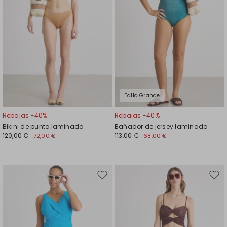
Talla Grande
Rebajas -40%
Rebajas -40%
Bikini de punto laminado
Bañador de jersey laminado
120,00 €
113,00 €
72,00 €
68,00 €
Mover
Move
en
en
el
el
favoritos
favor