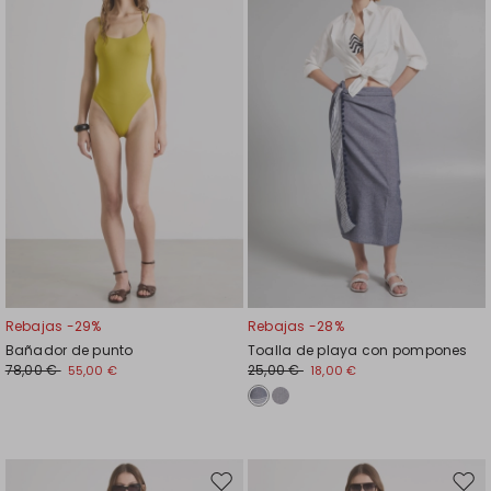
en
en
el
el
favoritos
favor
Rebajas -29%
Rebajas -28%
Bañador de punto
Toalla de playa con pompones
78,00 €
25,00 €
55,00 €
18,00 €
Mover
Move