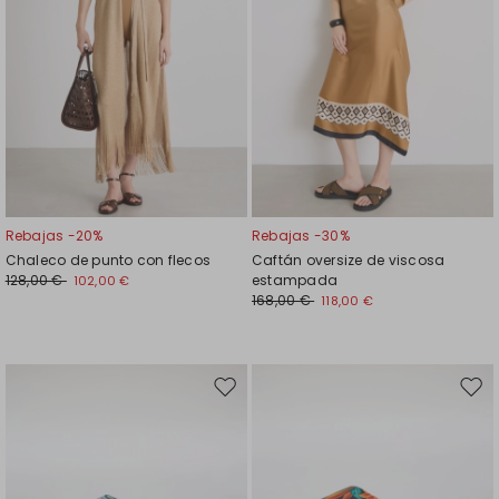
Rebajas -20%
Rebajas -30%
Chaleco de punto con flecos
Caftán oversize de viscosa
128,00 €
estampada
102,00 €
168,00 €
118,00 €
Mover
Move
en
en
el
el
favoritos
favor