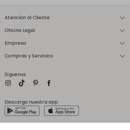
Atención al Cliente
Oficina Legal
Empresa
Compras y Servicios
Síguenos
Descarga nuestra app
Mi perfil
Mi perfil
Mi perfil
Mi perfil
Mi perfil
Favoritos
Favoritos
Favoritos
Favoritos
Favoritos
Store
Store
Store
Store
Store
ES
ES
ES
ES
ES
|
|
|
|
|
es
es
es
es
es