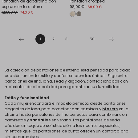
Pantalón de gabardina con
Pantalón cropped
peplum en la cintura
98,00 €
69,00 €
123,00 €
74,00 €
1
2
3
...
50
La colección de pantalones de Intrend está pensada para cada
ocasión, uniendo estilo y confort en prendas únicas. Elige entre
pantalones de lino, lana, seda y algodón, confeccionados con
materiales de alta calidad para garantizar su durabilidad.
Estilo y funcionalidad
Cada mujer encontrará el modelo perfecto, desde pantalones
elegantes de lana
para combinar con camisas y
blazers
en la
oficina hasta pantalones de lino perfectos para combinar con
camisetas
y
sandalias
en verano. Los pantalones de seda
añaden un toque de sofisticación a las noches especiales,
mientras que los pantalones de punto ofrecen un confort diario
sin compromisos.