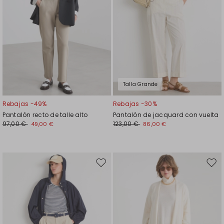
Talla Grande
Rebajas -49%
Rebajas -30%
Pantalón recto de talle alto
Pantalón de jacquard con vuelta
97,00 €
123,00 €
49,00 €
86,00 €
Mover
Move
en
en
el
el
favoritos
favor