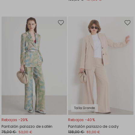
Mover
Move
en
en
el
el
favoritos
favor
Talla Grande
Rebajas -29%
Rebajas -40%
Pantalón palazzo de satén
Pantalón palazzo de cady
75,00 €
138,00 €
53,00 €
83,00 €