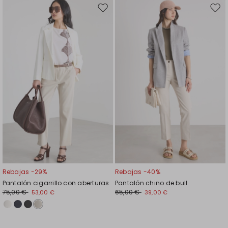
Mover
Move
en
en
el
el
favoritos
favor
Rebajas -29%
Rebajas -40%
Pantalón cigarrillo con aberturas
Pantalón chino de bull
75,00 €
65,00 €
53,00 €
39,00 €