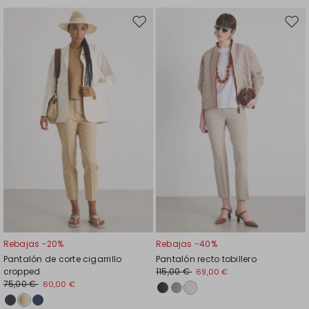
Mover
Move
en
en
el
el
favoritos
favor
Rebajas -20%
Rebajas -40%
Pantalón de corte cigarrillo
Pantalón recto tobillero
cropped
115,00 €
69,00 €
75,00 €
60,00 €