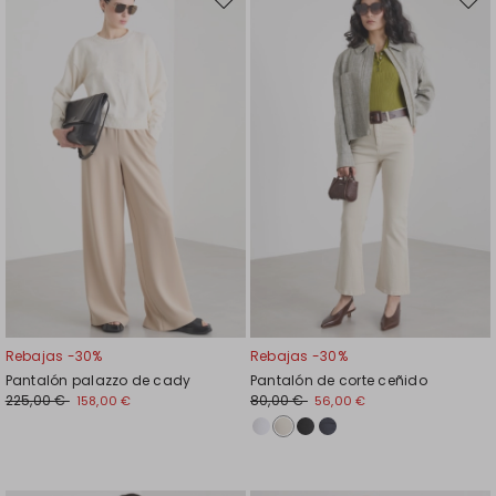
Mover
Move
en
en
el
el
favoritos
favor
Rebajas -30%
Rebajas -30%
Pantalón palazzo de cady
Pantalón de corte ceñido
225,00 €
80,00 €
158,00 €
56,00 €