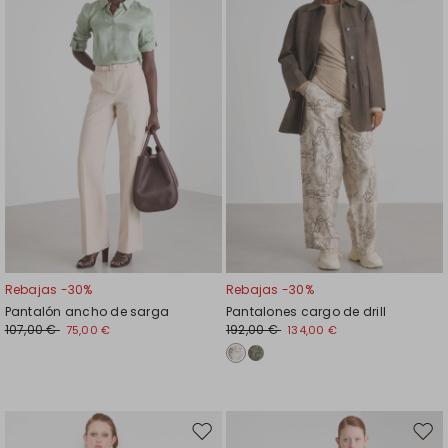
el
el
favoritos
favor
Rebajas -30%
Rebajas -30%
Pantalón ancho de sarga
Pantalones cargo de drill
107,00 €
192,00 €
75,00 €
134,00 €
Mover
Move