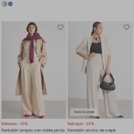
Mover
Move
en
en
el
el
favoritos
favor
Talla Grande
Rebajas -20%
Rebajas -20%
Pantalón amplio con doble pinza
Pantalón ancho de crepé