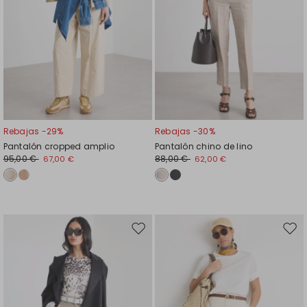
Rebajas -29%
Rebajas -30%
Pantalón cropped amplio
Pantalón chino de lino
95,00 €
88,00 €
67,00 €
62,00 €
Mover
Move
en
en
el
el
favoritos
favor