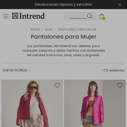
Devoluciones rápidas y sencillas
0
INICIO
|
ROPA
|
PANTALONES PARA MUJER
Pantalones para Mujer
Los pantalones de Intrend son ideales para
cualquier conjunto y están hechos con materiales
de calidad como lino, lana, seda y algodón.
OTROS FILTROS
1.772 productos
Mover
Move
en
en
el
el
favoritos
favor