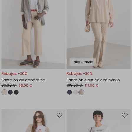
Talla Grande
Rebajas -30%
Rebajas -30%
Pantalón de gabardina
Pantalón elástico con nervio
80,00 €
168,00 €
56,00 €
117,00 €
Mover
Move
en
en
el
el