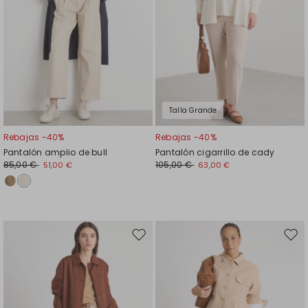
Talla Grande
Rebajas -40%
Rebajas -40%
Pantalón amplio de bull
Pantalón cigarrillo de cady
85,00 €
105,00 €
51,00 €
63,00 €
Mover
Move
en
en
el
el
favoritos
favor