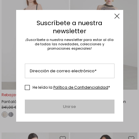
en
en
el
el
favoritos
favor
Suscríbete a nuestra
newsletter
¡Suscríbete a nuestra newsletter para estar al día
de todas las novedades, colecciones y
promociones especiales!
Dirección de correo electrónico*
He leído la
Política de Confidencialidad
*
Rebajas -40%
Rebajas -31%
Pantalón palazzo con pliegues
Pantalón fluido con cinturón
Unirse
341,00 €
131,00 €
205,00 €
91,00 €