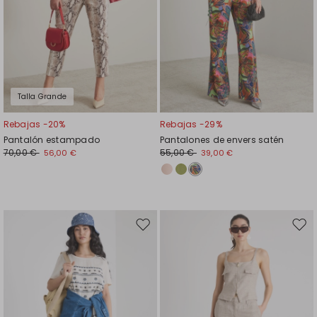
Talla Grande
Rebajas -20%
Rebajas -29%
Pantalón estampado
Pantalones de envers satén
70,00 €
55,00 €
56,00 €
39,00 €
Mover
Move
en
en
el
el
favoritos
favor