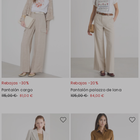
favoritos
favor
Rebajas -30%
Rebajas -20%
Pantalón cargo
Pantalón palazzo de lona
115,00 €
105,00 €
81,00 €
84,00 €
Mover
Move
en
en
el
el
favoritos
favor