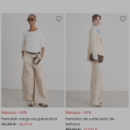
Mover
Move
en
en
el
el
favoritos
favor
Rebajas -30%
Rebajas -30%
Pantalón cargo de gabardina
Pantalón de corte recto de
137,00 €
batavia
96,00 €
153,00 €
107,00 €