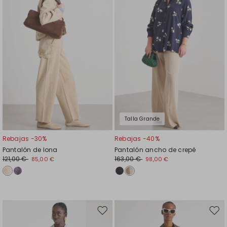
favoritos
favor
Talla Grande
Rebajas -30%
Rebajas -40%
Pantalón de lona
Pantalón ancho de crepé
121,00 €
163,00 €
85,00 €
98,00 €
Mover
Move
en
en