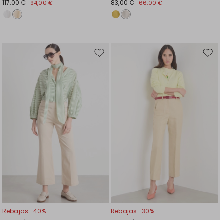
117,00 €
83,00 €
94,00 €
66,00 €
Mover
Move
en
en
el
el
favoritos
favor
Rebajas -40%
Rebajas -30%