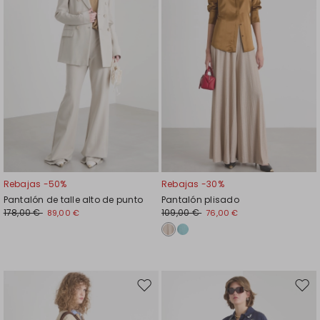
Rebajas -50%
Rebajas -30%
Pantalón de talle alto de punto
Pantalón plisado
178,00 €
109,00 €
89,00 €
76,00 €
Mover
Move
en
en
el
el