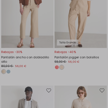
Talla Grande
Rebajas -30%
Rebajas -40%
Pantalón ancho con dobladillo
Pantalón jogger con bolsillos
alto
93,00 €
56,00 €
80,00 €
56,00 €
Mover
Move
en
en
el
el
favoritos
favor