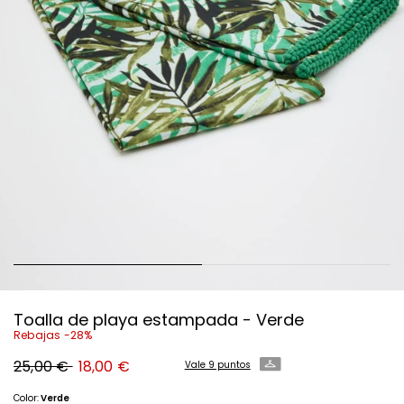
Toalla de playa estampada - Verde
Rebajas -28%
Precio
Precio
25,00 €
18,00 €
Vale 9 puntos
original
nuevo
25,00
18,00
€
€
Color:
Verde