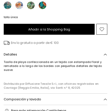
talla única
Añadir a la Shopping Bag
Mov
en
el
Envío gratuito a partir de € 100
fav
Suscríbete a nuestra
Detalles
newsletter
Toalla de playa confeccionada en un tejido con estampado floral y
¡Suscríbete a nuestra newsletter para estar al día
rematada a lo largo de los bordes con pequeños detalles de tejido
de todas las novedades, colecciones y
suave.
promociones especiales!
Distribuido por Diffusione Tessile S.r.l., con oficinas registradas en
Cavriago (Reggio Emilia, Italia), via Santi n.º 8, 42025
Dirección de correo electrónico*
Composición y lavado
He leído la
Política de Confidencialidad
*
Lavado á máquina (30° máximo) centrifugado corto; no blanquear;
Para más información
Contáctenos
secar a temperatura baja; secado normal a la sombra; planchado a