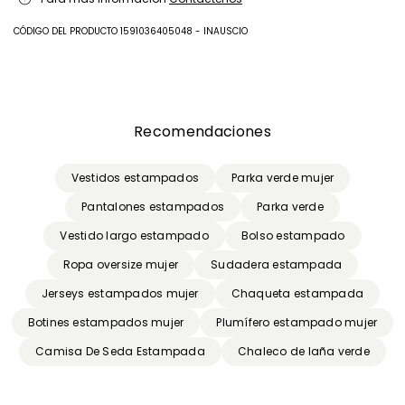
temperatura fria; no limpiar en seco.
Unirse
CÓDIGO DEL PRODUCTO 1591036405048 - INAUSCIO
Tejido 1 100% algodon; 2 tejido 100% poliester; con detalles de 100%
nailon.
Anterior
Siguiente
Recomendaciones
Vestidos estampados
Parka verde mujer
Pantalones estampados
Parka verde
Vestido largo estampado
Bolso estampado
Ropa oversize mujer
Sudadera estampada
Jerseys estampados mujer
Chaqueta estampada
Botines estampados mujer
Plumífero estampado mujer
Camisa De Seda Estampada
Chaleco de laña verde