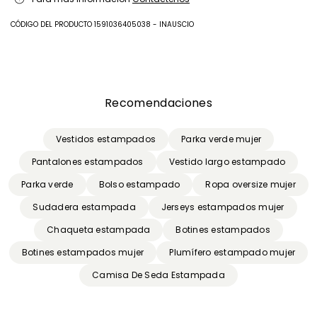
temperatura fria; no limpiar en seco.
CÓDIGO DEL PRODUCTO 1591036405038 - INAUSCIO
Tejido 1 100% algodon; 2 tejido 100% poliester; con detalles de 100%
nailon.
Anterior
Siguiente
Recomendaciones
Vestidos estampados
Parka verde mujer
Pantalones estampados
Vestido largo estampado
Parka verde
Bolso estampado
Ropa oversize mujer
Sudadera estampada
Jerseys estampados mujer
Chaqueta estampada
Botines estampados
Botines estampados mujer
Plumífero estampado mujer
Camisa De Seda Estampada