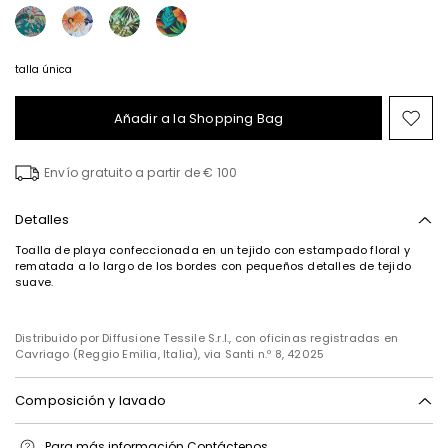
talla única
Añadir a la Shopping Bag
Mov
en
el
Envío gratuito a partir de € 100
fav
Detalles
Toalla de playa confeccionada en un tejido con estampado floral y
rematada a lo largo de los bordes con pequeños detalles de tejido
suave.
Distribuido por Diffusione Tessile S.r.l., con oficinas registradas en
Cavriago (Reggio Emilia, Italia), via Santi n.º 8, 42025
Composición y lavado
Lavado á máquina (30° máximo) centrifugado corto; no blanquear;
Para más información
Contáctenos
secar a temperatura baja; secado normal a la sombra; planchado a