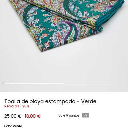
Toalla de playa estampada - Verde
Rebajas -28%
Precio
Precio
25,00 €
18,00 €
Vale 9 puntos
original
nuevo
25,00
18,00
€
€
Color:
Verde