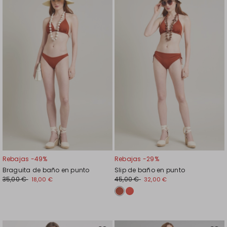
en
en
el
el
favoritos
favor
Rebajas -49%
Rebajas -29%
Braguita de baño en punto
Slip de baño en punto
35,00 €
45,00 €
18,00 €
32,00 €