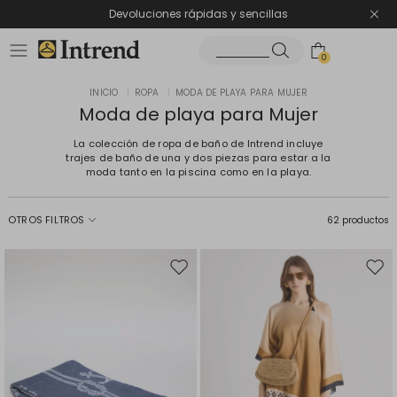
Devoluciones rápidas y sencillas
0
INICIO
|
ROPA
|
MODA DE PLAYA PARA MUJER
Moda de playa para Mujer
La colección de ropa de baño de Intrend incluye
trajes de baño de una y dos piezas para estar a la
moda tanto en la piscina como en la playa.
OTROS FILTROS
62 productos
Mover
Move
en
en
el
el
favoritos
favor