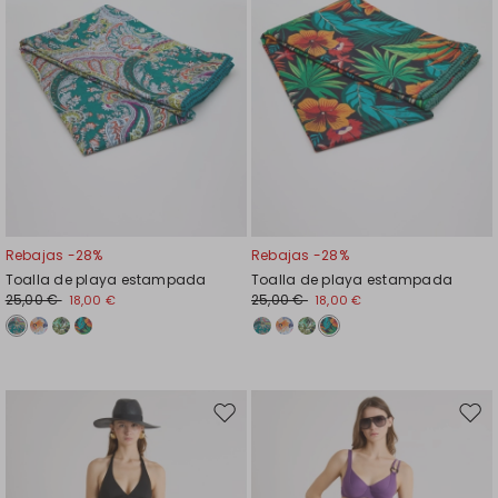
Rebajas -28%
Rebajas -28%
Toalla de playa estampada
Toalla de playa estampada
25,00 €
25,00 €
18,00 €
18,00 €
Mover
Move
en
en
el
el
favoritos
favor