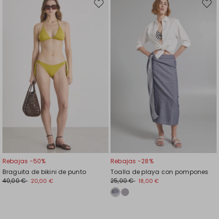
Mover
Move
en
en
el
el
favoritos
favor
Rebajas -50%
Rebajas -28%
Braguita de bikini de punto
Toalla de playa con pompones
40,00 €
25,00 €
20,00 €
18,00 €