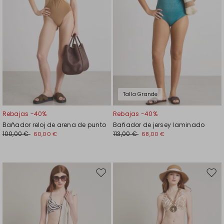
Talla Grande
Rebajas -40%
Rebajas -40%
Bañador reloj de arena de punto
Bañador de jersey laminado
100,00 €
113,00 €
60,00 €
68,00 €
Mover
Move
en
en
el
el
favoritos
favor