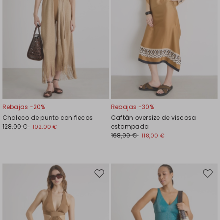
Rebajas -20%
Rebajas -30%
Chaleco de punto con flecos
Caftán oversize de viscosa
128,00 €
estampada
102,00 €
168,00 €
118,00 €
Mover
Move
en
en
el
el
favoritos
favor