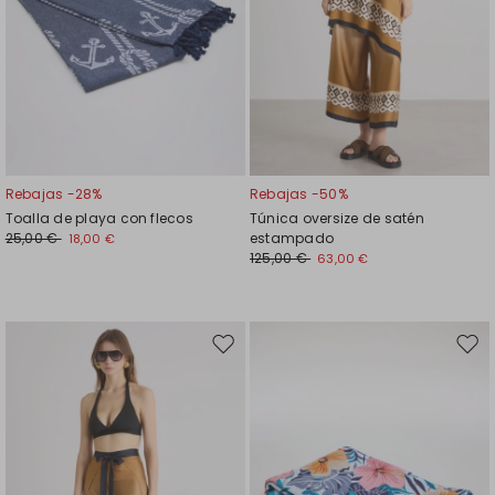
Rebajas -28%
Rebajas -50%
Toalla de playa con flecos
Túnica oversize de satén
25,00 €
estampado
18,00 €
125,00 €
63,00 €
Mover
Move
en
en
el
el
favoritos
favor