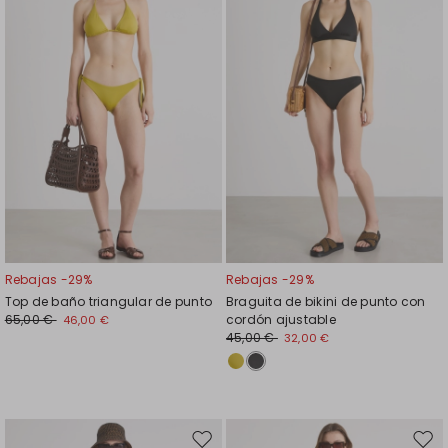
el
el
favoritos
favor
Rebajas -29%
Rebajas -29%
Top de baño triangular de punto
Braguita de bikini de punto con
65,00 €
cordón ajustable
46,00 €
45,00 €
32,00 €
Mover
Move