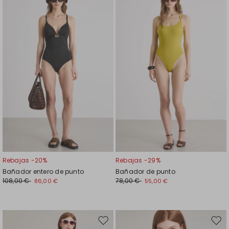
en
en
el
el
favoritos
favor
Rebajas -20%
Rebajas -29%
Bañador entero de punto
Bañador de punto
108,00 €
78,00 €
86,00 €
55,00 €
Mover
Move