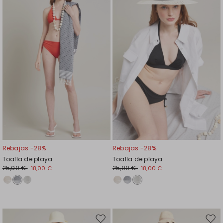
en
en
el
el
favoritos
favor
Rebajas -28%
Rebajas -28%
Toalla de playa
Toalla de playa
25,00 €
25,00 €
18,00 €
18,00 €
Mover
Move