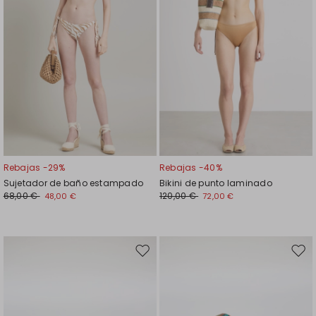
Rebajas -29%
Rebajas -40%
Sujetador de baño estampado
Bikini de punto laminado
68,00 €
120,00 €
48,00 €
72,00 €
Mover
Move
en
en
el
el
favoritos
favor