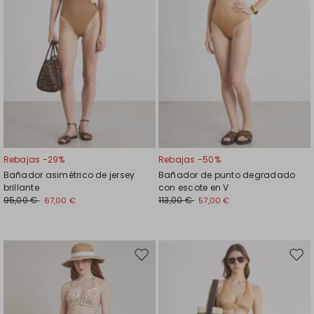
Rebajas -29%
Rebajas -50%
Bañador asimétrico de jersey
Bañador de punto degradado
brillante
con escote en V
95,00 €
113,00 €
67,00 €
57,00 €
Mover
Move
en
en
el
el
favoritos
favor