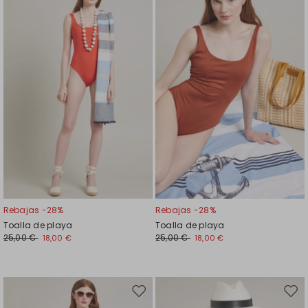
en
en
el
el
favoritos
favor
Rebajas -28%
Rebajas -28%
Toalla de playa
Toalla de playa
25,00 €
25,00 €
18,00 €
18,00 €
Mover
Move