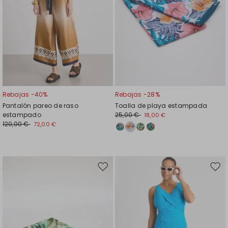
Rebajas -40%
Rebajas -28%
Pantalón pareo de raso
Toalla de playa estampada
estampado
25,00 €
18,00 €
120,00 €
72,00 €
Mover
Move
en
en
el
el
favoritos
favor