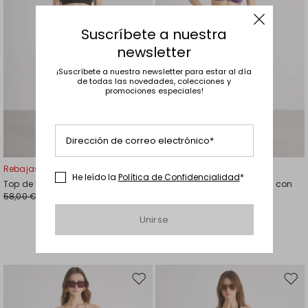
Suscríbete a nuestra
newsletter
¡Suscríbete a nuestra newsletter para estar al día
de todas las novedades, colecciones y
promociones especiales!
Dirección de correo electrónico*
Rebajas -40%
Rebajas -29%
He leído la
Política de Confidencialidad
*
Top de bikini de punto ultrafino
Braguita de bikini de punto con
58,00 €
cordón ajustable
35,00 €
45,00 €
32,00 €
Unirse
Mover
Move
en
en