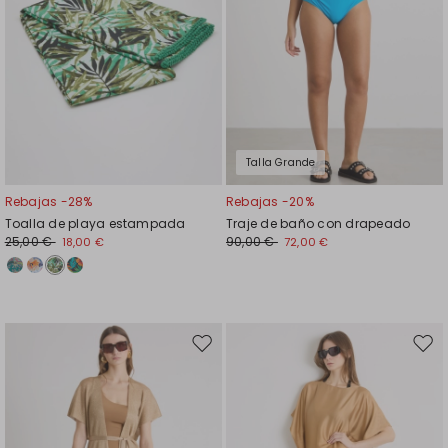
Talla Grande
Rebajas -28%
Rebajas -20%
Toalla de playa estampada
Traje de baño con drapeado
25,00 €
90,00 €
18,00 €
72,00 €
Mover
Move
en
en
el
el
favoritos
favor