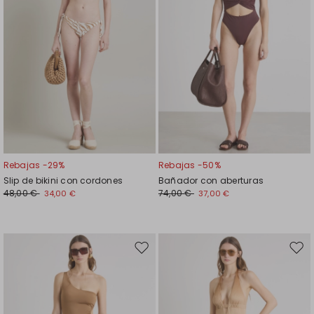
Rebajas -29%
Rebajas -50%
Slip de bikini con cordones
Bañador con aberturas
48,00 €
74,00 €
34,00 €
37,00 €
Mover
Move
en
en
el
el
favoritos
favor