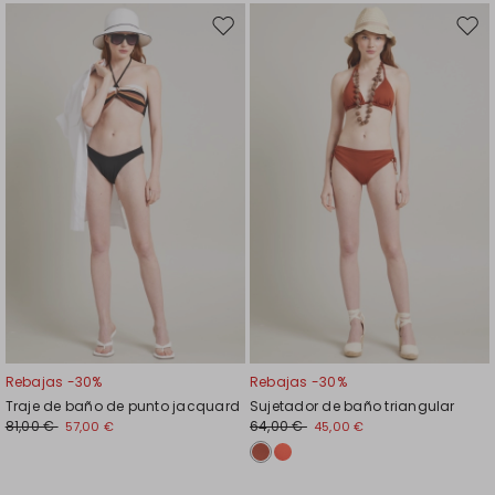
Mover
Move
en
en
el
el
favoritos
favor
Rebajas -30%
Rebajas -30%
Traje de baño de punto jacquard
Sujetador de baño triangular
81,00 €
64,00 €
57,00 €
45,00 €