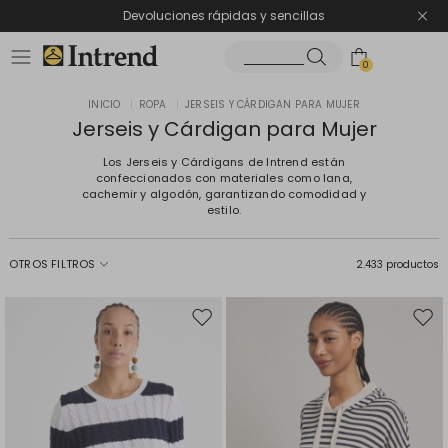
Devoluciones rápidas y sencillas
0
INICIO
|
ROPA
|
JERSEIS Y CÁRDIGAN PARA MUJER
Jerseis y Cárdigan para Mujer
Los Jerseis y Cárdigans de Intrend están
confeccionados con materiales como lana,
cachemir y algodón, garantizando comodidad y
estilo.
OTROS FILTROS
2.433 productos
Mover
Move
en
en
el
el
favoritos
favor