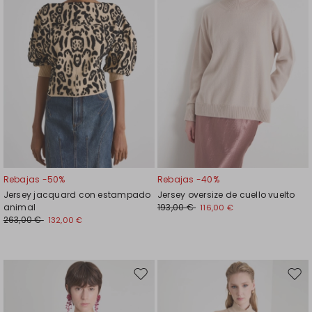
Rebajas -50%
Rebajas -40%
Jersey jacquard con estampado
Jersey oversize de cuello vuelto
animal
193,00 €
116,00 €
263,00 €
132,00 €
Mover
Move
en
en
el
el