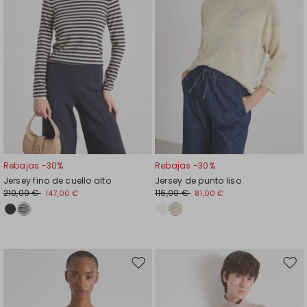
Rebajas -30%
Rebajas -30%
Jersey fino de cuello alto
Jersey de punto liso
210,00 €
116,00 €
147,00 €
81,00 €
Mover
Move
en
en
el
el
favoritos
favor