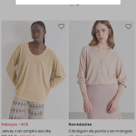
Mover
Move
en
en
el
el
favoritos
favor
Rebajas -40%
Novedades
Jersey con amplio escote
Cárdigan de punto con mangas