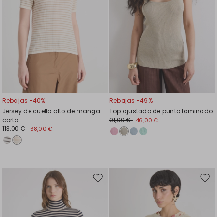
Rebajas -40%
Rebajas -49%
Jersey de cuello alto de manga
Top ajustado de punto laminado
corta
91,00 €
46,00 €
113,00 €
68,00 €
Mover
Move
en
en
el
el
favoritos
favor