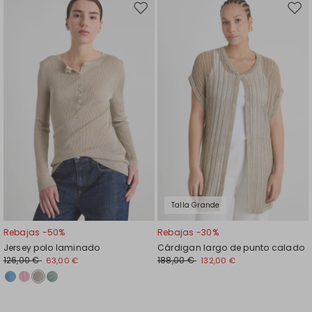
Mover
Move
en
en
el
el
favoritos
favor
Talla Grande
Rebajas -50%
Rebajas -30%
Jersey polo laminado
Cárdigan largo de punto calado
126,00 €
188,00 €
63,00 €
132,00 €