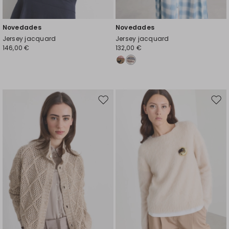
Novedades
Novedades
Jersey jacquard
Jersey jacquard
146,00 €
132,00 €
Mover
Move
en
en
el
el
favoritos
favor