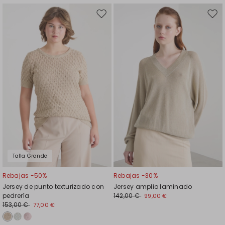
Mover
Move
en
en
el
el
favoritos
favor
Talla Grande
Rebajas -50%
Rebajas -30%
Jersey de punto texturizado con
Jersey amplio laminado
pedrería
142,00 €
99,00 €
153,00 €
77,00 €