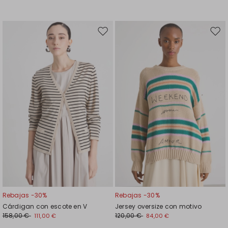
Mover
Move
en
en
el
el
favoritos
favor
Rebajas -30%
Rebajas -30%
Cárdigan con escote en V
Jersey oversize con motivo
158,00 €
120,00 €
111,00 €
84,00 €