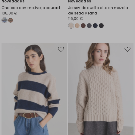
Novedades
Novedades
Chaleco con motivo jacquard
Jersey de cuello alto en mezcla
108,00 €
de seda y lana
116,00 €
Mover
Move
en
en
el
el
favoritos
favor