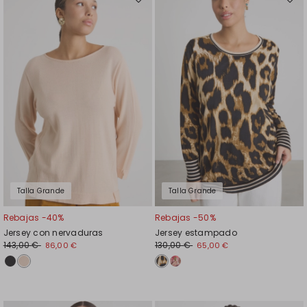
Mover
Move
en
en
el
el
favoritos
favor
Talla Grande
Talla Grande
Rebajas -40%
Rebajas -50%
Jersey con nervaduras
Jersey estampado
143,00 €
130,00 €
86,00 €
65,00 €