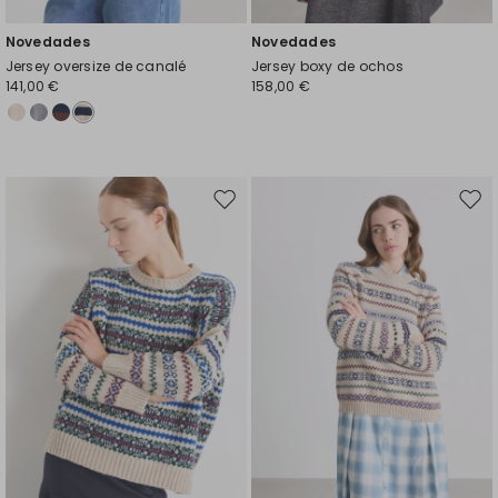
Novedades
Novedades
Jersey oversize de canalé
Jersey boxy de ochos
141,00 €
158,00 €
Mover
Move
en
en
el
el
favoritos
favor