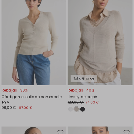
en
en
el
el
favoritos
favor
Talla Grande
Rebajas -30%
Rebajas -40%
Cárdigan entallado con escote
Jersey de crepé
en V
123,00 €
74,00 €
96,00 €
67,00 €