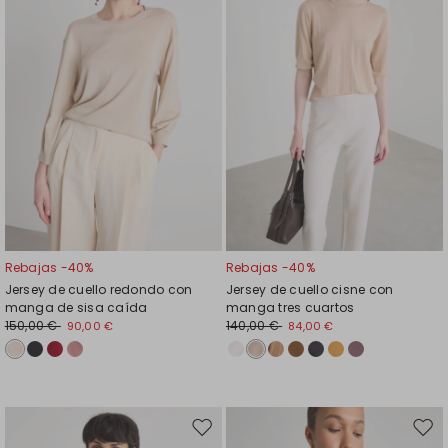
favoritos
favor
Rebajas -40%
Rebajas -40%
Jersey de cuello redondo con
Jersey de cuello cisne con
manga de sisa caída
manga tres cuartos
150,00 €
140,00 €
90,00 €
84,00 €
Mover
Move