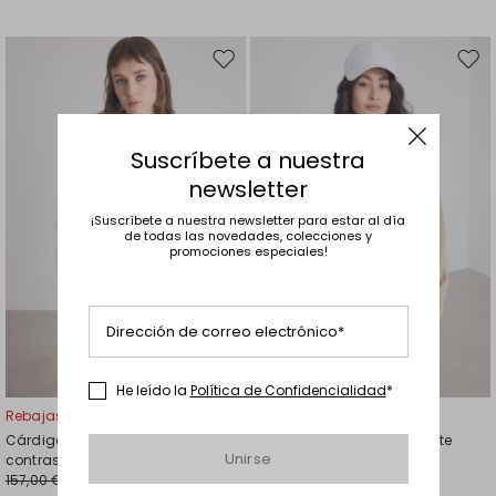
Mover
Move
en
en
el
el
favoritos
favor
Suscríbete a nuestra
newsletter
¡Suscríbete a nuestra newsletter para estar al día
de todas las novedades, colecciones y
promociones especiales!
Dirección de correo electrónico*
He leído la
Política de Confidencialidad
*
Rebajas -30%
Rebajas -30%
Cárdigan con detalles en
Cárdigan oversize de escote
Unirse
contraste
amplio
157,00 €
142,00 €
110,00 €
99,00 €