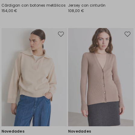
Cárdigan con botones metálicos
Jersey con cinturón
154,00 €
108,00 €
Mover
Move
en
en
el
el
favoritos
favor
Novedades
Novedades