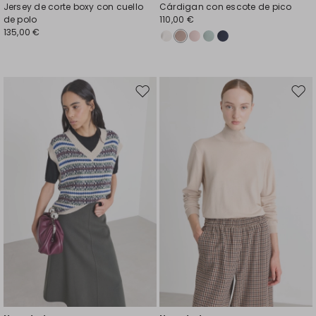
Jersey de corte boxy con cuello
Cárdigan con escote de pico
de polo
110,00 €
135,00 €
Mover
Move
en
en
el
el
favoritos
favor