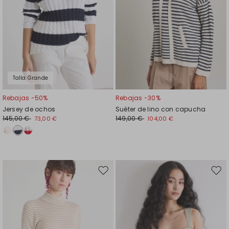
Talla Grande
Rebajas -50%
Rebajas -30%
Jersey de ochos
Suéter de lino con capucha
145,00 €
149,00 €
73,00 €
104,00 €
Mover
Move
en
en
el
el
favoritos
favor