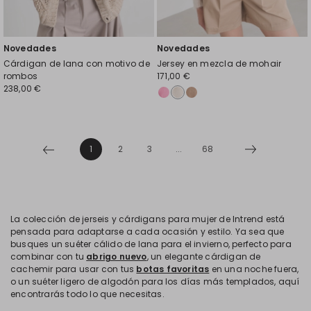
Novedades
Novedades
Cárdigan de lana con motivo de
Jersey en mezcla de mohair
rombos
171,00 €
238,00 €
1
2
3
...
68
La colección de jerseis y cárdigans para mujer de Intrend está
pensada para adaptarse a cada ocasión y estilo. Ya sea que
busques un suéter cálido de lana para el invierno, perfecto para
combinar con tu
abrigo nuevo
, un elegante cárdigan de
cachemir para usar con tus
botas favoritas
en una noche fuera,
o un suéter ligero de algodón para los días más templados, aquí
encontrarás todo lo que necesitas.