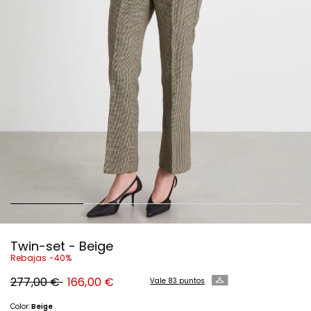
Twin-set - Beige
Rebajas -40%
Precio
Precio
277,00 €
166,00 €
Vale 83 puntos
original
nuevo
277,00
166,00
€
€
Color:
Beige