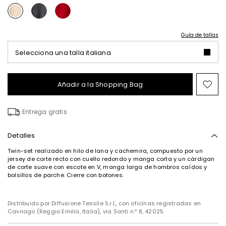
Guía de tallas
Selecciona una talla italiana
Añadir a la Shopping Bag
Mov
en
el
Entrega gratis
fav
Detalles
Twin-set realizado en hilo de lana y cachemira, compuesto por un
jersey de corte recto con cuello redondo y manga corta y un cárdigan
de corte suave con escote en V, manga larga de hombros caídos y
bolsillos de parche. Cierre con botones.
Distribuido por Diffusione Tessile S.r.l., con oficinas registradas en
Cavriago (Reggio Emilia, Italia), via Santi n.º 8, 42025