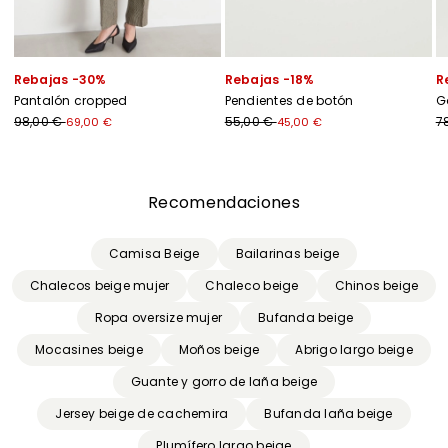
Rebajas -30%
Rebajas -18%
R
Pantalón cropped
Pendientes de botón
G
98,00 €
55,00 €
7
69,00 €
45,00 €
Anterior
Siguiente
Recomendaciones
Camisa Beige
Bailarinas beige
Chalecos beige mujer
Chaleco beige
Chinos beige
Ropa oversize mujer
Bufanda beige
Mocasines beige
Moños beige
Abrigo largo beige
Guante y gorro de laña beige
Jersey beige de cachemira
Bufanda laña beige
Plumífero largo beige