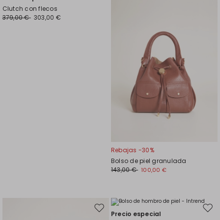
en
en
Clutch con flecos
el
el
379,00 €
303,00 €
favoritos
favor
Rebajas -30%
Bolso de piel granulada
143,00 €
100,00 €
Mover
Move
Precio especial