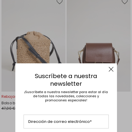
Mover
Move
en
en
el
el
favoritos
favor
Suscríbete a nuestra
newsletter
¡Suscríbete a nuestra newsletter para estar al día
de todas las novedades, colecciones y
Rebajas -30%
Rebajas -30%
promociones especiales!
Bolso bombonera con bandolera
Bolso redondeado de piel
47,00 €
83,00 €
33,00 €
58,00 €
Dirección de correo electrónico*