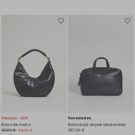
Mover
Move
en
en
el
el
favoritos
favor
Rebajas -30%
Novedades
Bolso de mano
Bolso baúl de piel abatanada
92,00 €
287,00 €
64,00 €