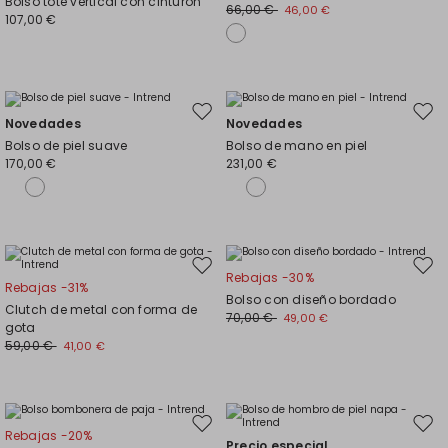
Bolso tote vertical con cinturón
el
el
66,00 €
46,00 €
107,00 €
favoritos
favor
Mover
Move
Novedades
Novedades
en
en
Bolso de piel suave
Bolso de mano en piel
el
el
170,00 €
231,00 €
favoritos
favor
Mover
Move
Rebajas -30%
Rebajas -31%
en
en
Bolso con diseño bordado
Clutch de metal con forma de
el
el
70,00 €
49,00 €
gota
favoritos
favor
59,00 €
41,00 €
Mover
Move
Rebajas -20%
Precio especial