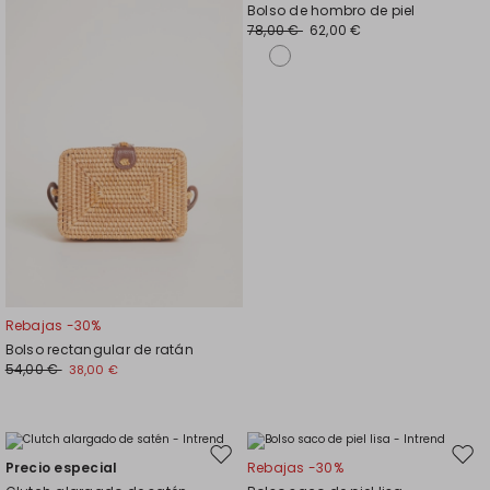
en
en
Bolso de hombro de piel
el
el
78,00 €
62,00 €
favoritos
favor
Rebajas -30%
Bolso rectangular de ratán
54,00 €
38,00 €
Mover
Move
Precio especial
Rebajas -30%
en
en