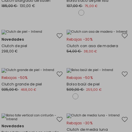
Clutch alargado de satén
Bolso saco de piel lisa
el
el
185,00 €
130,00 €
107,00 €
75,00 €
favoritos
favor
Mover
Move
Novedades
Rebajas -30%
en
en
Clutch de piel
Clutch con asa de madera
el
el
298,00 €
54,00 €
38,00 €
favoritos
favor
Mover
Move
Rebajas -50%
Rebajas -50%
en
en
Clutch grande de piel
Bolso baúl de piel
el
el
935,00 €
509,00 €
468,00 €
255,00 €
favoritos
favor
Mover
Move
Rebajas -30%
Novedades
en
en
Clutch de media luna