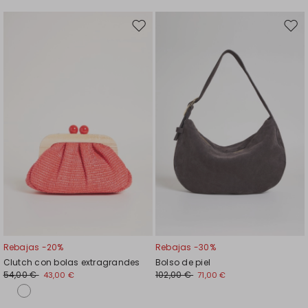
Mover
Move
en
en
el
el
favoritos
favor
Rebajas -20%
Rebajas -30%
Clutch con bolas extragrandes
Bolso de piel
54,00 €
102,00 €
43,00 €
71,00 €