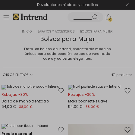
Devoluciones rápidas y sencillas
0
INICIO
|
ZAPATOS Y ACCESORIOS
|
BOLSOS PARA MUJER
Bolsos para Mujer
Entre los bolsos de Intrend, encontrarás modelos
únicos para cada ocasión: bolsos de verano, de
cuero y carteras elegantes.
OTROS FILTROS
471 productos
Mover
Move
Rebajas -30%
Rebajas -30%
en
en
Bolso de mano trenzado
Maxi pochette suave
el
el
54,00 €
54,00 €
38,00 €
38,00 €
favoritos
favor
Mover
Move
Precio especial