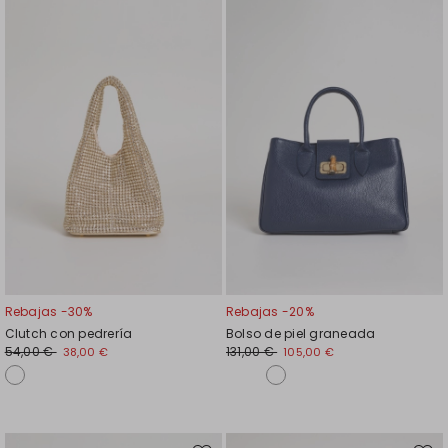
en
en
el
el
favoritos
favor
Rebajas -30%
Rebajas -20%
Clutch con pedrería
Bolso de piel graneada
54,00 €
131,00 €
38,00 €
105,00 €