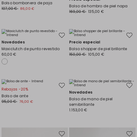
en
en
Bolso bombonera de paja
Bolso de hombro de piel napa
el
el
107,00 €
86,00 €
169,00 €
135,00 €
favoritos
favor
Mover
Move
Novedades
Precio especial
en
en
Maxiclutch de punto revestido
Bolso shopper de piel brillante
el
el
60,00 €
150,00 €
105,00 €
favoritos
favor
Mover
Move
Rebajas -20%
Novedades
en
en
Bolso de ante
Bolso de mano de piel
el
el
95,00 €
76,00 €
semibrillante
favoritos
favor
1.153,00 €
Mover
Move