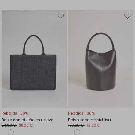
Mover
Move
en
en
el
el
favoritos
favor
Rebajas -30%
Rebajas -30%
Bolso con diseño en relieve
Bolso saco de piel lisa
54,00 €
107,00 €
38,00 €
75,00 €