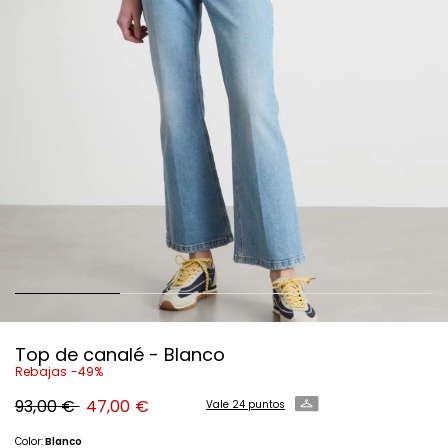
Top de canalé - Blanco
Rebajas -49%
Precio
Precio
93,00 €
47,00 €
Vale 24 puntos
original
nuevo
93,00
47,00
€
€
Color:
Blanco