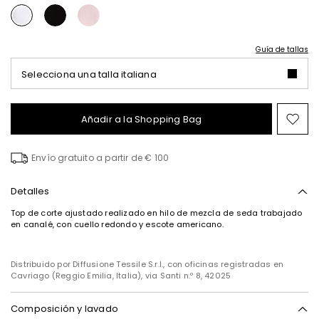
Guía de tallas
Selecciona una talla italiana
Añadir a la Shopping Bag
Mov
en
el
Envío gratuito a partir de € 100
fav
Detalles
Top de corte ajustado realizado en hilo de mezcla de seda trabajado
en canalé, con cuello redondo y escote americano.
Distribuido por Diffusione Tessile S.r.l., con oficinas registradas en
Cavriago (Reggio Emilia, Italia), via Santi n.º 8, 42025
Composición y lavado