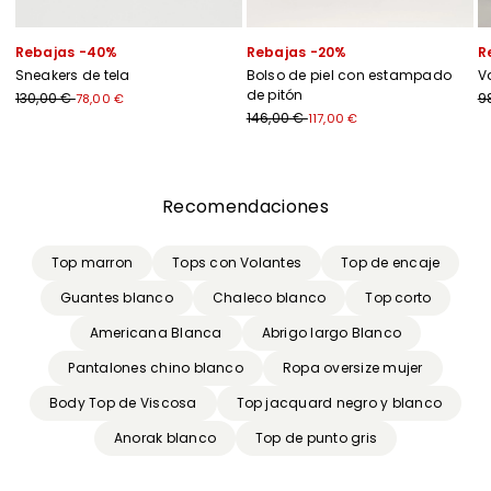
Rebajas -40%
Rebajas -20%
R
Sneakers de tela
Bolso de piel con estampado
V
de pitón
130,00 €
9
78,00 €
146,00 €
117,00 €
Anterior
Siguiente
Recomendaciones
Top marron
Tops con Volantes
Top de encaje
Guantes blanco
Chaleco blanco
Top corto
Americana Blanca
Abrigo largo Blanco
Pantalones chino blanco
Ropa oversize mujer
Body Top de Viscosa
Top jacquard negro y blanco
Anorak blanco
Top de punto gris