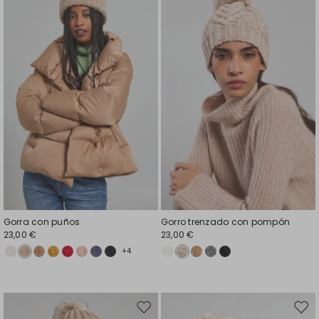
en
en
el
el
favoritos
favor
Gorra con puños
Gorro trenzado con pompón
23,00 €
23,00 €
+4
Mover
Move