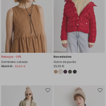
Rebajas -14%
Novedades
Sombrero calado
Gorro de punto
35,00 €
23,00 €
30,00 €
Mover
Move
en
en
el
el
favoritos
favor