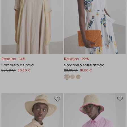
Rebajas -14%
Rebajas -22%
Sombrero de paja
Sombrero entrelazado
35,00 €
23,00 €
30,00 €
18,00 €
Mover
Move
en
en
el
el
favoritos
favor