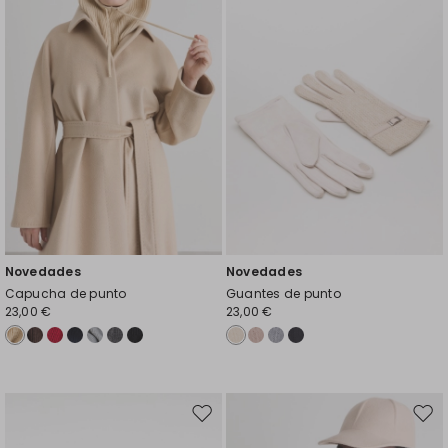
favoritos
favor
Novedades
Novedades
Capucha de punto
Guantes de punto
23,00 €
23,00 €
Mover
Move
en
en