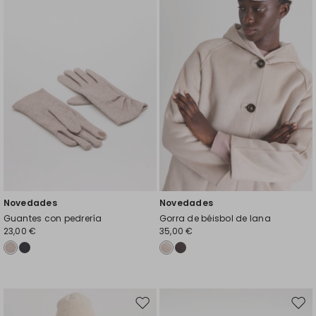
el
el
favoritos
favor
Novedades
Novedades
Guantes con pedrería
Gorra de béisbol de lana
23,00 €
35,00 €
Mover
Move