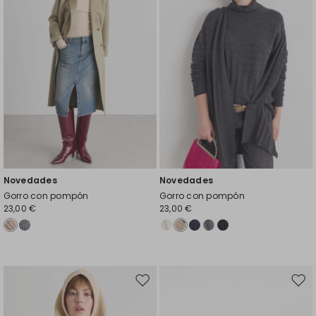
Novedades
Novedades
Gorro con pompón
Gorro con pompón
23,00 €
23,00 €
Mover
Move
en
en
el
el