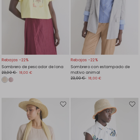
Rebajas -22%
Rebajas -22%
Sombrero de pescador de lona
Sombrero con estampado de
23,00 €
motivo animal
18,00 €
23,00 €
18,00 €
Mover
Move
en
en
el
el
favoritos
favor