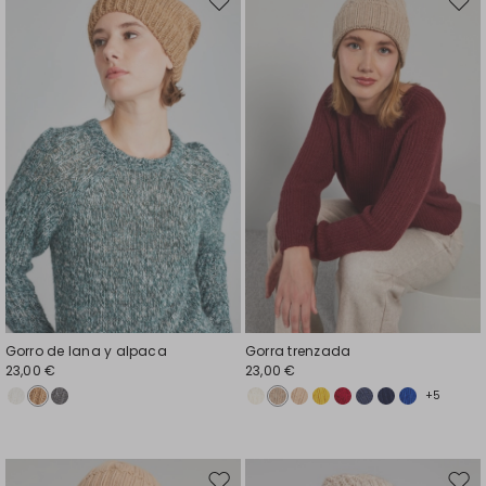
Mover
Move
en
en
el
el
favoritos
favor
Gorro de lana y alpaca
Gorra trenzada
23,00 €
23,00 €
+5