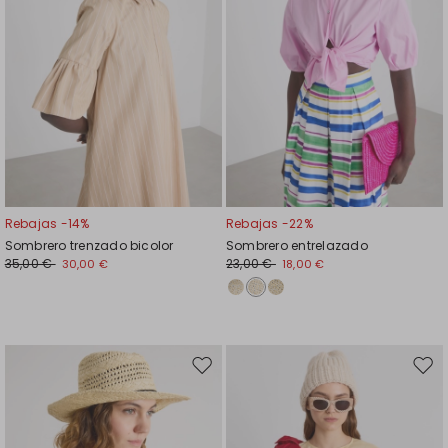
Rebajas -14%
Rebajas -22%
Sombrero trenzado bicolor
Sombrero entrelazado
35,00 €
23,00 €
30,00 €
18,00 €
Mover
Move
en
en
el
el
favoritos
favor