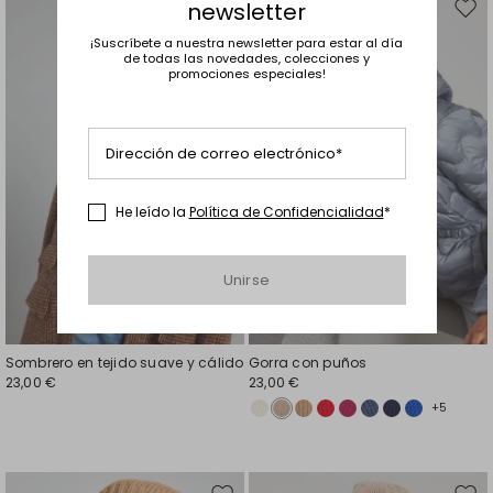
newsletter
Mover
Move
en
en
¡Suscríbete a nuestra newsletter para estar al día
de todas las novedades, colecciones y
el
el
promociones especiales!
favoritos
favor
Dirección de correo electrónico*
He leído la
Política de Confidencialidad
*
Unirse
Sombrero en tejido suave y cálido
Gorra con puños
23,00 €
23,00 €
+5