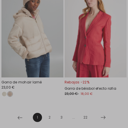
el
el
favoritos
favor
Gorra de mohair lamé
Rebajas -22%
23,00 €
Gorra de béisbol efecto rafia
23,00 €
18,00 €
1
2
3
...
22