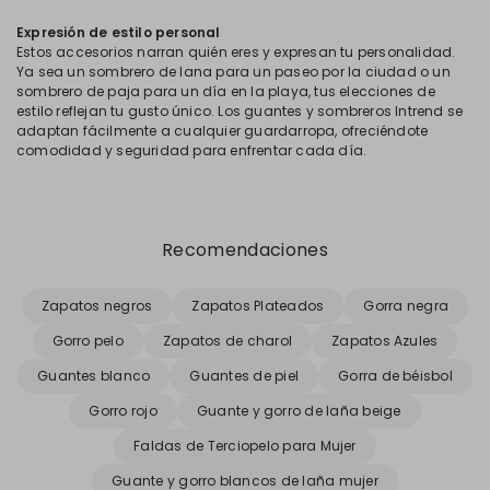
Expresión de estilo personal
Estos accesorios narran quién eres y expresan tu personalidad.
Ya sea un sombrero de lana para un paseo por la ciudad o un
sombrero de paja para un día en la playa, tus elecciones de
estilo reflejan tu gusto único. Los guantes y sombreros Intrend se
adaptan fácilmente a cualquier guardarropa, ofreciéndote
comodidad y seguridad para enfrentar cada día.
Recomendaciones
Zapatos negros
Zapatos Plateados
Gorra negra
Gorro pelo
Zapatos de charol
Zapatos Azules
Guantes blanco
Guantes de piel
Gorra de béisbol
Gorro rojo
Guante y gorro de laña beige
Faldas de Terciopelo para Mujer
Guante y gorro blancos de laña mujer