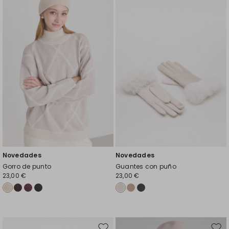
en
en
el
el
favoritos
favor
Novedades
Novedades
Gorro de punto
Guantes con puño
23,00 €
23,00 €