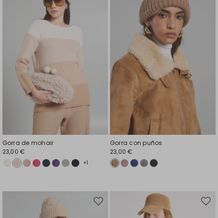
el
el
favoritos
favor
Gorra de mohair
Gorra con puños
23,00 €
23,00 €
+1
Mover
Move
en
en