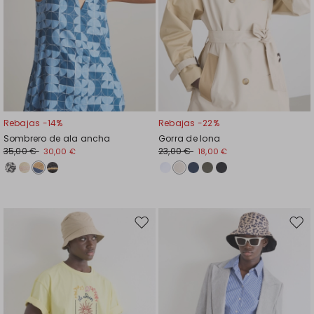
Rebajas -14%
Rebajas -22%
Sombrero de ala ancha
Gorra de lona
35,00 €
23,00 €
30,00 €
18,00 €
Mover
Move
en
en
el
el
favoritos
favor