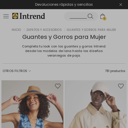
Devoluciones rápidas y sencillas
0
INICIO
|
ZAPATOS Y ACCESORIOS
|
GUANTES Y GORROS PARA MUJER
Guantes y Gorros para Mujer
Completa tu look con los guantes y gorros Intrend:
desde los modelos de lana hasta los diseños
veraniegos de paja.
OTROS FILTROS
781 productos
Mover
Move
en
en
el
el
favoritos
favor