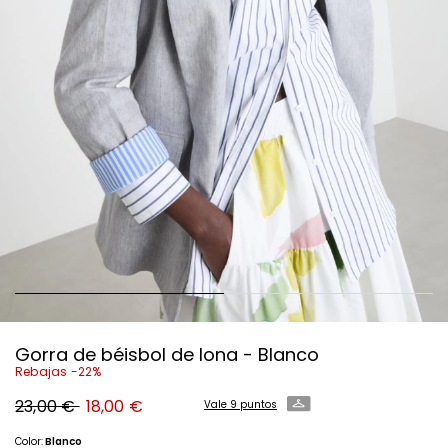
Gorra de béisbol de lona - Blanco
Rebajas -22%
Precio
Precio
23,00 €
18,00 €
Vale 9 puntos
original
nuevo
23,00
18,00
€
€
Color:
Blanco