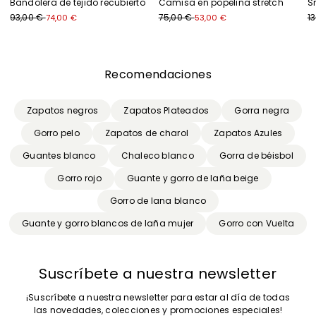
Bandolera de tejido recubierto
Camisa en popelina stretch
S
93,00 €
75,00 €
1
74,00 €
53,00 €
Anterior
Siguiente
Recomendaciones
Zapatos negros
Zapatos Plateados
Gorra negra
Gorro pelo
Zapatos de charol
Zapatos Azules
Guantes blanco
Chaleco blanco
Gorra de béisbol
Gorro rojo
Guante y gorro de laña beige
Gorro de lana blanco
Guante y gorro blancos de laña mujer
Gorro con Vuelta
Suscríbete a nuestra newsletter
¡Suscríbete a nuestra newsletter para estar al día de todas
las novedades, colecciones y promociones especiales!