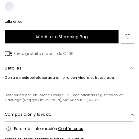
talla única
Añadir a la Shopping Bag
Mov
en
el
Envío gratuito a partir de € 100
fav
Detalles
Gorra de béisbol elaborada en lona con visera estructurada.
Distribuido por Diffusione Tessile S.r.l., con oficinas registradas en
Cavriago (Reggio Emilia, Italia), via Santi n.º 8, 42025
Composición y lavado
Lavado a mano, temperatura máxima de lavado 40°c; no blanquear;
Para más información
Contáctenos
no secar a màquina; secado normal a la sombra; no planchar; no
limpiar en seco; no limpieza professional en agua.