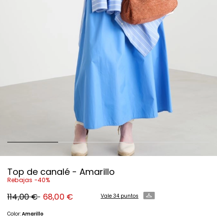
Top de canalé - Amarillo
Rebajas -40%
Precio
Precio
114,00 €
68,00 €
Vale 34 puntos
original
nuevo
114,00
68,00
€
€
Color:
Amarillo