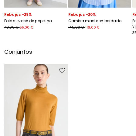
Rebajas -29%
Rebajas -20%
R
Falda evasé de popelina
Camisa maxi con bordado
P
y
78,00 €
145,00 €
55,00 €
116,00 €
3
Conjuntos
Mover en el favoritos