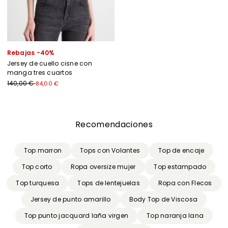
Rebajas -40%
Jersey de cuello cisne con
manga tres cuartos
140,00 €
84,00 €
Anterior
Siguiente
Recomendaciones
Top marron
Tops con Volantes
Top de encaje
Top corto
Ropa oversize mujer
Top estampado
Top turquesa
Tops de lentejuelas
Ropa con Flecos
Jersey de punto amarillo
Body Top de Viscosa
Top punto jacquard laña virgen
Top naranja lana