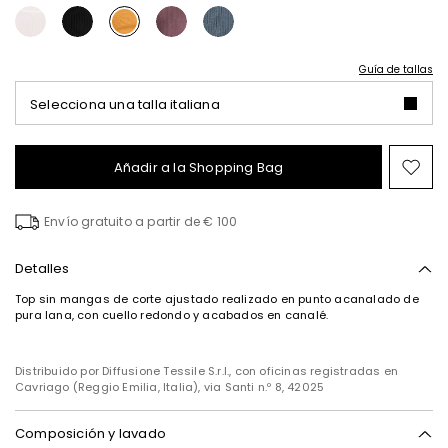
Guía de tallas
Selecciona una talla italiana
Añadir a la Shopping Bag
Mov
en
el
Envío gratuito a partir de € 100
fav
Detalles
Top sin mangas de corte ajustado realizado en punto acanalado de
pura lana, con cuello redondo y acabados en canalé.
Distribuido por Diffusione Tessile S.r.l., con oficinas registradas en
Cavriago (Reggio Emilia, Italia), via Santi n.º 8, 42025
Composición y lavado