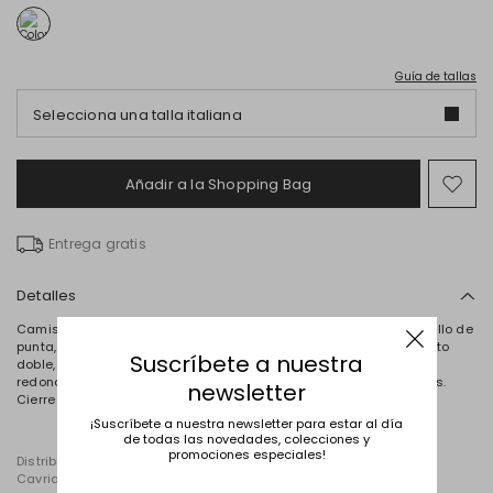
Guía de tallas
Selecciona una talla italiana
Añadir a la Shopping Bag
Mov
en
el
Entrega gratis
fav
Detalles
Camisa de corte amplio realizada en jacquard fil coupé, con cuello de
punta, manga larga y hombros ligeramente abullonados, puño alto
Suscríbete a nuestra
doble, canesú con pliegues en la espalda, aberturas laterales
redondeadas y bajo asimétrico ligeramente más largo por detrás.
newsletter
Cierre con botones ocultos.
¡Suscríbete a nuestra newsletter para estar al día
de todas las novedades, colecciones y
promociones especiales!
Distribuido por Diffusione Tessile S.r.l., con oficinas registradas en
Cavriago (Reggio Emilia, Italia), via Santi n.º 8, 42025