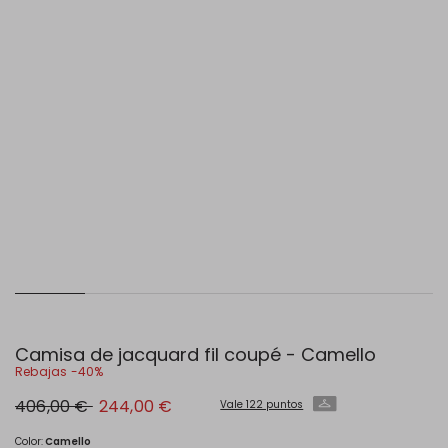
Camisa de jacquard fil coupé - Camello
Rebajas -40%
Precio
Precio
406,00 €
244,00 €
Vale 122 puntos
original
nuevo
406,00
244,00
€
€
Color:
Camello