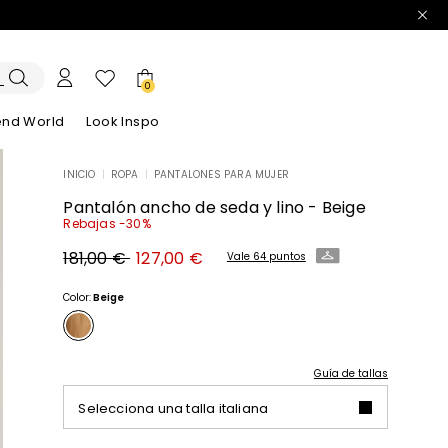
0
end World
Look Inspo
INICIO
|
ROPA
|
PANTALONES PARA MUJER
ras Chaquetas
rano
Descubre nuestros Vestidos
Descubre nuestras Sandalias
Pantalón ancho de seda y lino - Beige
Rebajas -30%
Precio
Precio
181,00 €
127,00 €
Vale 64 puntos
original
nuevo
181,00
127,00
€
€
Color:
Beige
Guía de tallas
Selecciona una talla italiana