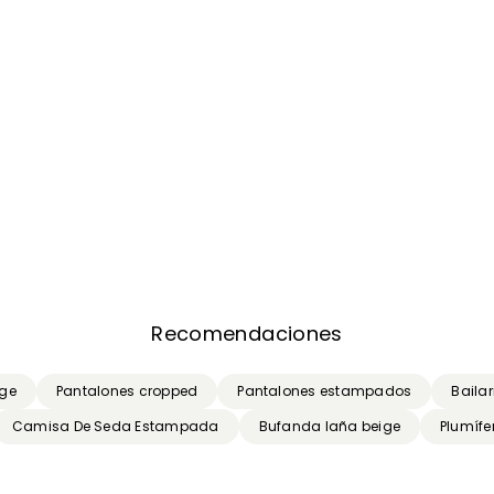
Recomendaciones
ge
Pantalones cropped
Pantalones estampados
Baila
Camisa De Seda Estampada
Bufanda laña beige
Plumífe