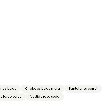
rinas beige
Chalecos beige mujer
Pantalones carrot
ro largo beige
Vestido rosa seda