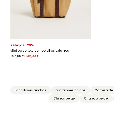
Rebajas -20%
Mini bolso tote con bolsillos externos
295,00 €
236,00 €
Anterior
Siguiente
Pantalones anchos
Pantalones chinos
Camisa Bei
Chinos beige
Chaleco beige