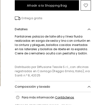
Añadir a la Shopping Bag
Mover
en
el
Entrega gratis
favorito
Detalles
Pantalones palazzo de talle alto y línea fluida
realizados en sarga de seda y lino con cinturón en
la cintura y pliegues, bolsillos cosidos insertados
en los laterales y bolsillos de ribete en la espalda.
Cierre de cremallera oculta con pestaña y botón.
Distribuido por Diffusione Tessile S.r.l., con oficinas
registradas en Cavriago (Reggio Emilia, Italia), via
Santi n.º 8, 42025
Composición y lavado
No lavar; no blanquear; no secar a màquina;
Para más información
Contáctenos
planchado a temperatura fria; limpieza en seco
muy delicada, cualquier solvente excepto