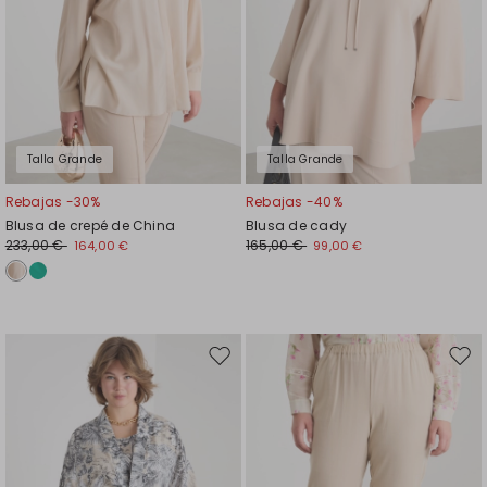
Talla Grande
Talla Grande
Rebajas -30%
Rebajas -40%
Blusa de crepé de China
Blusa de cady
233,00 €
165,00 €
164,00 €
99,00 €
Mover
Move
en
en
el
el
favoritos
favor