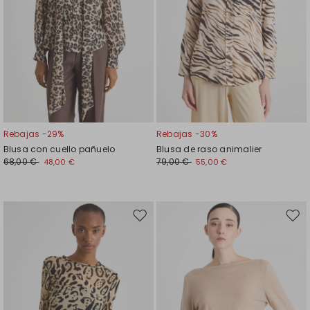
Rebajas -29%
Rebajas -30%
Blusa con cuello pañuelo
Blusa de raso animalier
68,00 €
79,00 €
48,00 €
55,00 €
Mover
Move
en
en
el
el
favoritos
favor