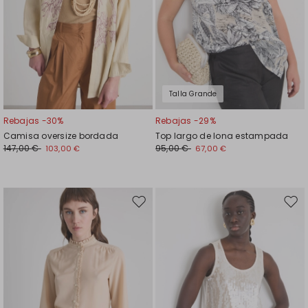
Talla Grande
Rebajas -30%
Rebajas -29%
Camisa oversize bordada
Top largo de lona estampada
147,00 €
95,00 €
103,00 €
67,00 €
Mover
Move
en
en
el
el
favoritos
favor