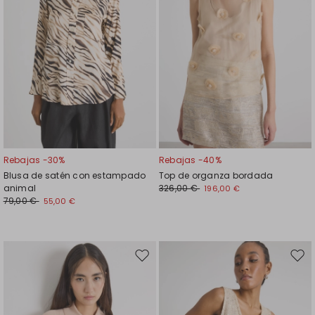
Rebajas -30%
Rebajas -40%
Blusa de satén con estampado
Top de organza bordada
animal
326,00 €
196,00 €
79,00 €
55,00 €
Mover
Move
en
en
el
el
favoritos
favor