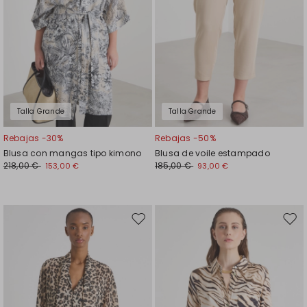
Talla Grande
Talla Grande
Rebajas -30%
Rebajas -50%
Blusa con mangas tipo kimono
Blusa de voile estampado
218,00 €
185,00 €
153,00 €
93,00 €
Mover
Move
en
en
el
el
favoritos
favor