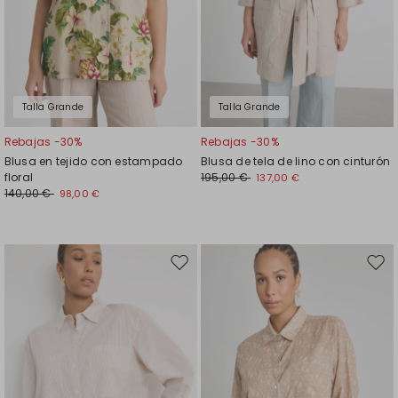
Talla Grande
Talla Grande
Rebajas -30%
Rebajas -30%
Blusa en tejido con estampado
Blusa de tela de lino con cinturón
floral
195,00 €
137,00 €
140,00 €
98,00 €
Mover
Move
en
en
el
el
favoritos
favor