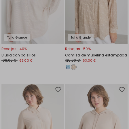
Talla Grande
Talla Grande
Rebajas -40%
Rebajas -50%
Blusa con bolsillos
Camisa de muselina estampada
108,00 €
125,00 €
65,00 €
63,00 €
Mover
Move
en
en
el
el
favoritos
favor