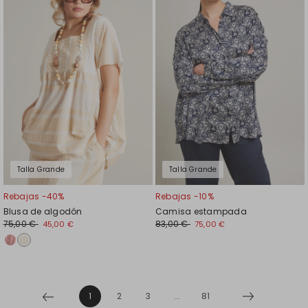
el
el
favoritos
favor
Talla Grande
Talla Grande
Rebajas -40%
Rebajas -10%
Blusa de algodón
Camisa estampada
75,00 €
83,00 €
45,00 €
75,00 €
1
2
3
...
81