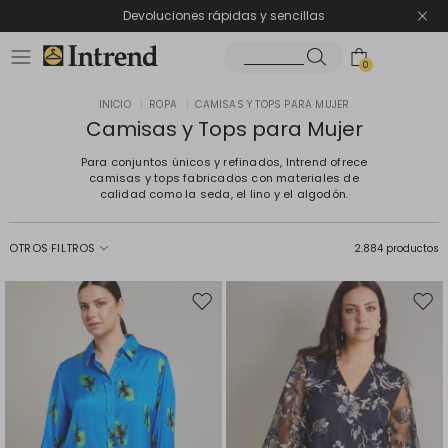
Devoluciones rápidas y sencillas
0
INICIO
|
ROPA
|
CAMISAS Y TOPS PARA MUJER
Camisas y Tops para Mujer
Para conjuntos únicos y refinados, Intrend ofrece
camisas y tops fabricados con materiales de
calidad como la seda, el lino y el algodón.
OTROS FILTROS
2.884 productos
Mover
Move
en
en
el
el
favoritos
favor