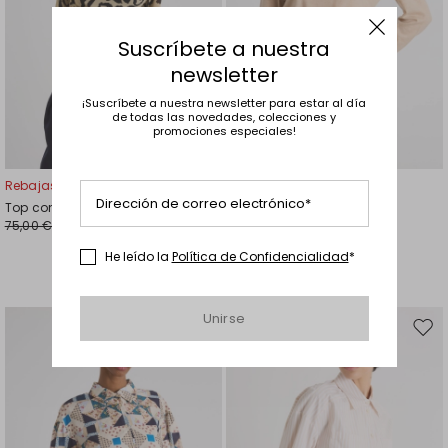
Suscríbete a nuestra
newsletter
¡Suscríbete a nuestra newsletter para estar al día
de todas las novedades, colecciones y
promociones especiales!
Rebajas -40%
Rebajas -40%
Dirección de correo electrónico*
Top con estampado animal
Top de punto
75,00 €
195,00 €
45,00 €
117,00 €
He leído la
Política de Confidencialidad
*
Unirse
Mover
Move
en
en
el
el
favoritos
favor