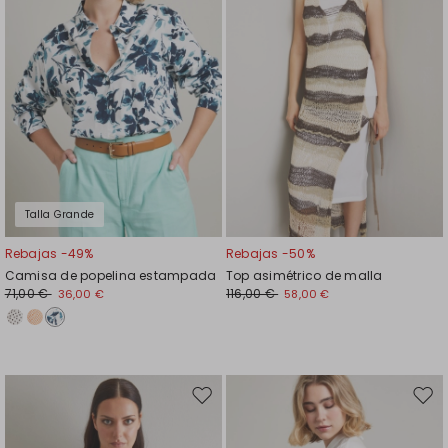
Talla Grande
Rebajas -49%
Rebajas -50%
Camisa de popelina estampada
Top asimétrico de malla
71,00 €
116,00 €
36,00 €
58,00 €
Mover
Move
en
en
el
el