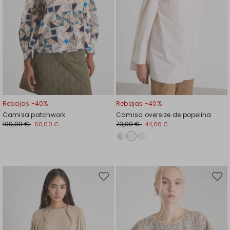
Rebajas -40%
Rebajas -40%
Camisa patchwork
Camisa oversize de popelina
100,00 €
73,00 €
60,00 €
44,00 €
Mover
Move
en
en
el
el
favoritos
favor