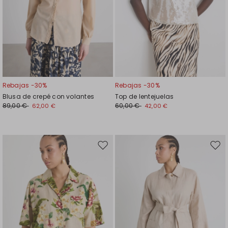
Rebajas -30%
Rebajas -30%
Blusa de crepé con volantes
Top de lentejuelas
89,00 €
60,00 €
62,00 €
42,00 €
Mover
Move
en
en
el
el
favoritos
favor