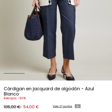
Cárdigan en jacquard de algodón - Azul
Blanco
Rebajas -50%
Precio
Precio
108,00 €
54,00 €
Vale 27 puntos
original
nuevo
108,00
54,00