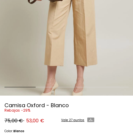
Camisa Oxford - Blanco
Rebajas -29%
Precio
Precio
75,00 €
53,00 €
Vale 27 puntos
original
nuevo
75,00
53,00
€
€
Color:
Blanco