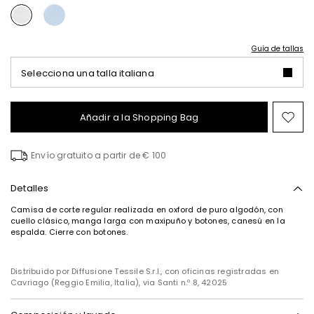
Guía de tallas
Selecciona una talla italiana
Añadir a la Shopping Bag
Mov
en
el
Envío gratuito a partir de € 100
fav
Detalles
Camisa de corte regular realizada en oxford de puro algodón, con
cuello clásico, manga larga con maxipuño y botones, canesú en la
espalda. Cierre con botones.
Distribuido por Diffusione Tessile S.r.l., con oficinas registradas en
Cavriago (Reggio Emilia, Italia), via Santi n.º 8, 42025