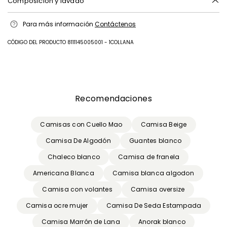
Composición y lavado
Lavado á máquina (30° máximo) centrifugado corto; no blanquear; no
Para más información
Contáctenos
secar a màquina; secado normal a la sombra; planchado a
temperatura fria; limpieza en seco muy delicada, cualquier solvente
excepto tricloroetileno.; contiene partes no textiles de origen animal.
CÓDIGO DEL PRODUCTO 8111145005001 - 1COLLANA
100% algodon.
Anterior
Siguiente
Recomendaciones
Camisas con Cuello Mao
Camisa Beige
Camisa De Algodón
Guantes blanco
Chaleco blanco
Camisa de franela
Americana Blanca
Camisa blanca algodon
Camisa con volantes
Camisa oversize
Camisa ocre mujer
Camisa De Seda Estampada
Camisa Marrón de Lana
Anorak blanco