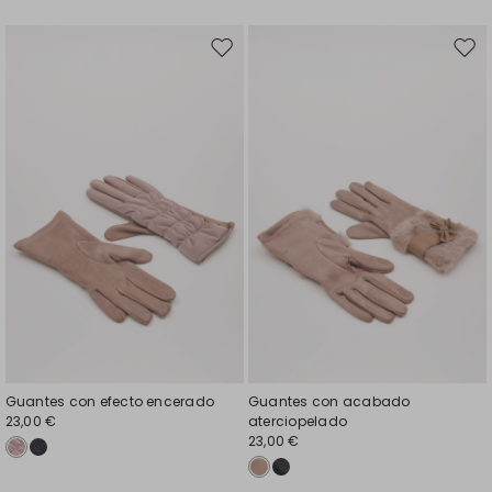
Mover
Move
en
en
el
el
favoritos
favor
Guantes con efecto encerado
Guantes con acabado
23,00 €
aterciopelado
23,00 €