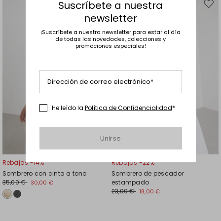
Suscríbete a nuestra
Mover
Move
newsletter
en
en
el
el
¡Suscríbete a nuestra newsletter para estar al día
favoritos
favor
de todas las novedades, colecciones y
promociones especiales!
Dirección de correo electrónico*
He leído la
Política de Confidencialidad
*
Unirse
Rebajas -14%
Rebajas -22%
Sombrero con cinta a tono
Sombrero de pescador
35,00 €
estampado
30,00 €
23,00 €
18,00 €