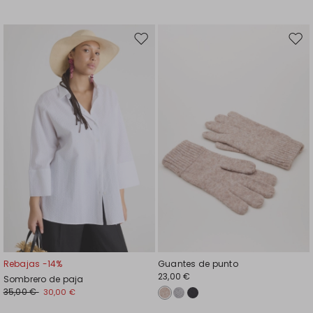
Mover
Move
en
en
el
el
favoritos
favor
Rebajas -14%
Guantes de punto
23,00 €
Sombrero de paja
35,00 €
30,00 €