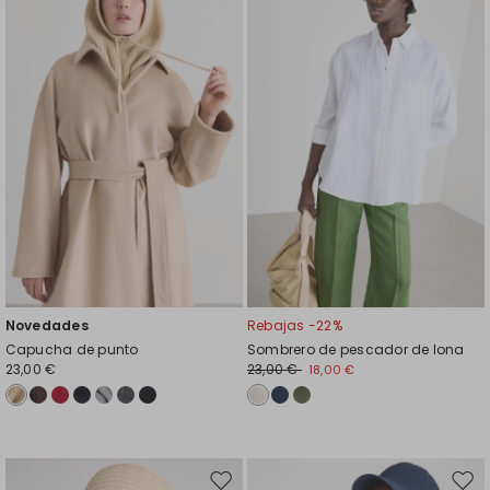
en
en
el
el
favoritos
favor
Novedades
Rebajas -22%
Capucha de punto
Sombrero de pescador de lona
23,00 €
23,00 €
18,00 €
Mover
Move