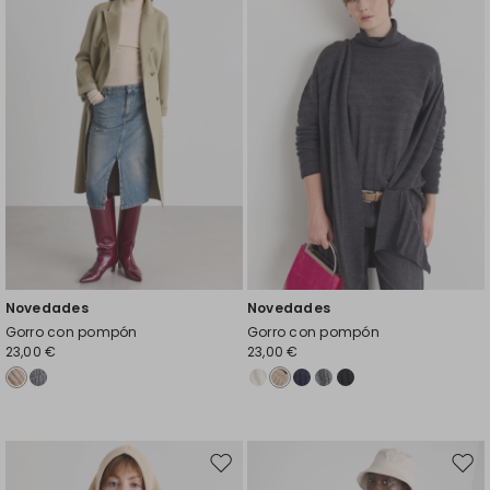
el
el
favoritos
favor
Novedades
Novedades
Gorro con pompón
Gorro con pompón
23,00 €
23,00 €
Mover
Move