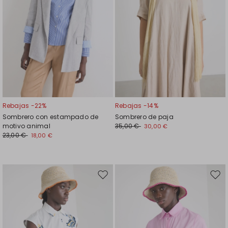
Rebajas -22%
Rebajas -14%
Sombrero con estampado de
Sombrero de paja
motivo animal
35,00 €
30,00 €
23,00 €
18,00 €
Mover
Move
en
en
el
el
favoritos
favor