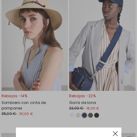
en
en
el
el
favoritos
favor
Rebajas -14%
Rebajas -22%
Sombrero con cinta de
Gorra de lona
pompones
23,00 €
18,00 €
35,00 €
30,00 €