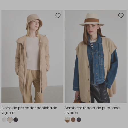
Mover
Move
en
en
el
el
favoritos
favor
Gorro de pescador acolchado
Sombrero fedora de pura lana
23,00 €
35,00 €