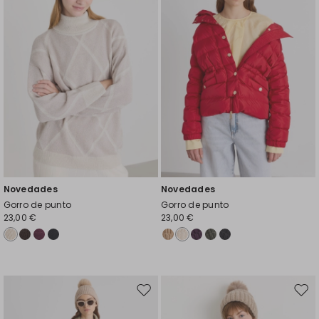
favoritos
favor
Novedades
Novedades
Gorro de punto
Gorro de punto
23,00 €
23,00 €
Mover
Move
en
en