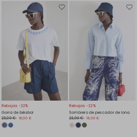
Mover
Move
en
en
el
el
favoritos
favor
Rebajas -22%
Rebajas -22%
Gorra de béisbol
Sombrero de pescador de lona
23,00 €
23,00 €
18,00 €
18,00 €