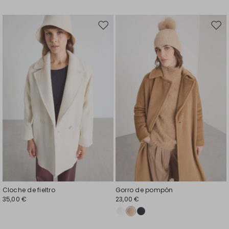
Mover
Move
en
en
el
el
favoritos
favor
Cloche de fieltro
Gorro de pompón
35,00 €
23,00 €