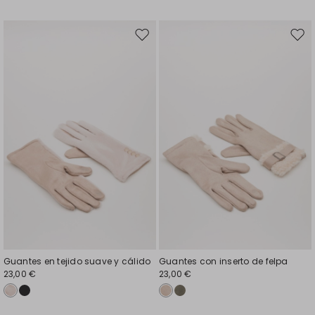
Mover
Move
en
en
el
el
favoritos
favor
Guantes en tejido suave y cálido
Guantes con inserto de felpa
23,00 €
23,00 €