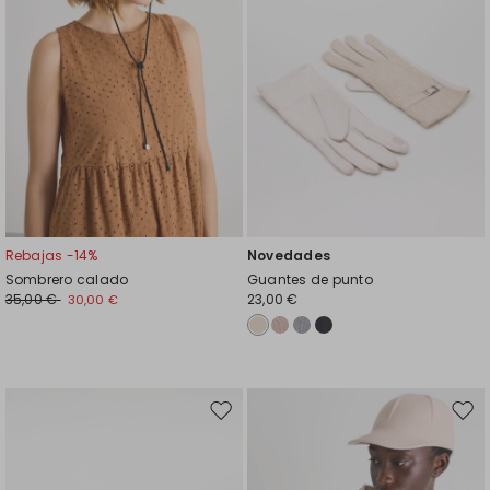
Rebajas -14%
Novedades
Sombrero calado
Guantes de punto
35,00 €
23,00 €
30,00 €
Mover
Move
en
en
el
el
favoritos
favor