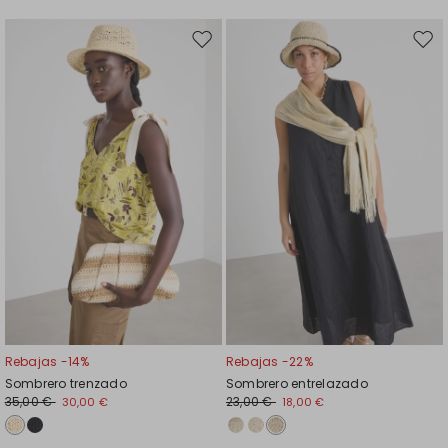
Mover
Move
en
en
el
el
favoritos
favor
Rebajas -14%
Rebajas -22%
Sombrero trenzado
Sombrero entrelazado
35,00 €
23,00 €
30,00 €
18,00 €