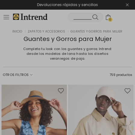
Devoluciones rápidas y sencillas
0
INICIO
|
ZAPATOS Y ACCESORIOS
|
GUANTES Y GORROS PARA MUJER
Guantes y Gorros para Mujer
Completa tu look con los guantes y gorros Intrend:
desde los modelos de lana hasta los diseños
veraniegos de paja.
OTROS FILTROS
759 productos
Mover
Move
en
en
el
el
favoritos
favor