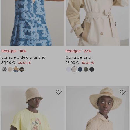
Rebajas -14%
Rebajas -22%
Sombrero de ala ancha
Gorra de lona
35,00 €
23,00 €
30,00 €
18,00 €
Mover
Move
en
en
el
el
favoritos
favor