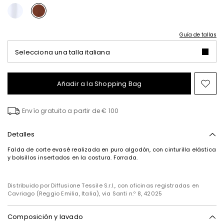
Guía de tallas
Selecciona una talla italiana
Añadir a la Shopping Bag
Mov
en
el
Envío gratuito a partir de € 100
fav
Detalles
Falda de corte evasé realizada en puro algodón, con cinturilla elástica
y bolsillos insertados en la costura. Forrada.
Distribuido por Diffusione Tessile S.r.l., con oficinas registradas en
Cavriago (Reggio Emilia, Italia), via Santi n.º 8, 42025
Composición y lavado