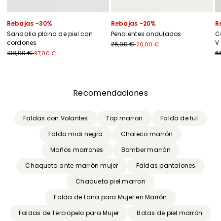
Rebajas -30%
Rebajas -20%
R
Sandalia plana de piel con
Pendientes ondulados
C
cordones
V
25,00 €
20,00 €
138,00 €
6
97,00 €
Anterior
Siguiente
Recomendaciones
Faldas con Volantes
Top marron
Falda de tul
Falda midi negra
Chaleco marrón
Moños marrones
Bomber marrón
Chaqueta ante marrón mujer
Faldas pantalones
Chaqueta piel marron
Falda de Lana para Mujer en Marrón
Faldas de Terciopelo para Mujer
Botas de piel marrón