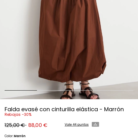
Falda evasé con cinturilla elástica - Marrón
Rebajas -30%
Precio
Precio
125,00 €
88,00 €
Vale 44 puntos
original
nuevo
125,00
88,00
€
€
Color:
Marrón